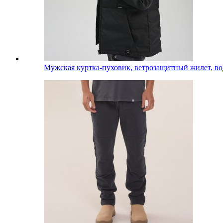
Мужская куртка-пуховик, ветрозащитный жилет, в