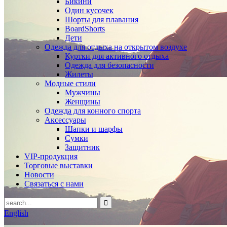
Бикини
Один кусочек
Шорты для плавания
BoardShorts
Дети
Одежда для отдыха на открытом воздухе
Куртки для активного отдыха
Одежда для безопасности
Жилеты
Модные стили
Мужчины
Женщины
Одежда для конного спорта
Аксессуары
Шапки и шарфы
Сумки
Защитник
VIP-продукция
Торговые выставки
Новости
Связаться с нами
English