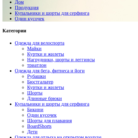
Дом
Продукция
Купальники и шорты для серфинга
Один кусочек
Категории
Одежда для велоспорта
Майки
Куртки и жилеты
Нагрудники, шорты и леггинсы
триатлон
Одежда для бега, фитнеса и йоги
Рубашки
Бюстгальтер
Куртки и жилеты
Шорты
Длинные брюки
Купальники и шорты для серфинга
Бикини
Один кусочек
Шорты для плавания
BoardShorts
Дети
Одежда для отдыха на открытом воздухе