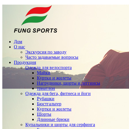
Дом
О нас
Экскурсия по заводу
Часто задаваемые вопросы
Продукция
Одежда для велоспорта
Майки
Куртки и жилеты
Нагрудники, шорты и леггинсы
триатлон
Одежда для бега, фитнеса и йоги
Рубашки
Бюстгальтер
Куртки и жилеты
Шорты
Длинные брюки
Купальники и шорты для серфинга